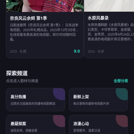
水原风暴录
奈良风云余烬 第1季
水原热播韩剧《水原风暴录》由
日剧迷推荐《奈良风云余烬 第1季》：日本战争
幻类型，卡司李政宰、金高银、
电视剧，2025年札幌出品，2025年12月3日收录
贤、金秀贤，2025年8月24日
在线观看免费高清的电视剧，碎片时间随时回
费高清的电视剧片库日更维护。
看。
9.0
2025
·
札幌
2025
·
水原
探索频道
点击进入题材与频道
全部分类
高分热播
新鲜上架
近期关注度最高的热播电视剧精选
每日更新的最新电视剧片库
悬疑探案
浪漫心动
谜局反转，烧脑追更
爱情都市，温柔沉浸