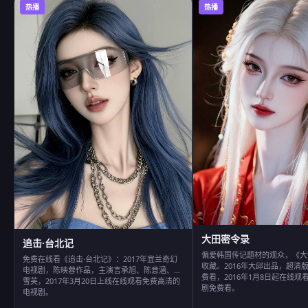
热播
热播
大田密令录
追击·台北记
偏爱韩国传记题材的观众，《大
免费在线看《追击·台北记》：2017年宜兰奇幻
收藏。2016年大邱出品，超清
电视剧，陈映蓉作品，主演言承旭、陈意涵、郭
费看，2016年1月8日起在线
雪芙，2017年3月20日上线在线观看免费高清的
剧免费看。
电视剧。