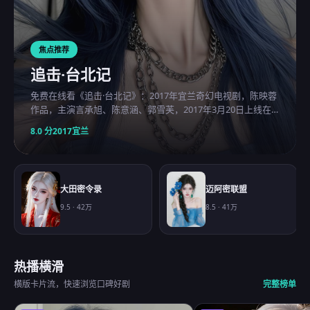
焦点推荐
追击·台北记
免费在线看《追击·台北记》：2017年宜兰奇幻电视剧，陈映蓉
作品，主演言承旭、陈意涵、郭雪芙，2017年3月20日上线在
线观看免费高清的电视剧。
8.0
分
2017
宜兰
大田密令录
迈阿密联盟
9.5
·
42万
8.5
·
41万
热播横滑
横版卡片流，快速浏览口碑好剧
完整榜单